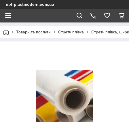
npf-plastmodern.com.ua
Товари та послуги
Стретч плівка
Стретч плівка, шир