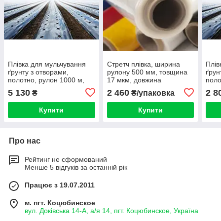
Плівка для мульчування
Стретч плівка, ширина
Плів
ґрунту з отворами,
рулону 500 мм, товщина
ґрун
полотно, рулон 1000 м,
17 мкм, довжина
поло
ширина 1000 м, товщина
намотування 300 м, 6
шири
5 130
2 460
2 8
₴
₴/упаковка
30 мкм термін
рулонів в упаковці
30 м
експлуатації 24 міс
експ
Купити
Купити
Про нас
Рейтинг не сформований
Менше 5 відгуків за останній рік
Працює з 19.07.2011
м. пгт. Коцюбинское
вул. Доківська 14-А, а/я 14, пгт. Коцюбинское, Україна