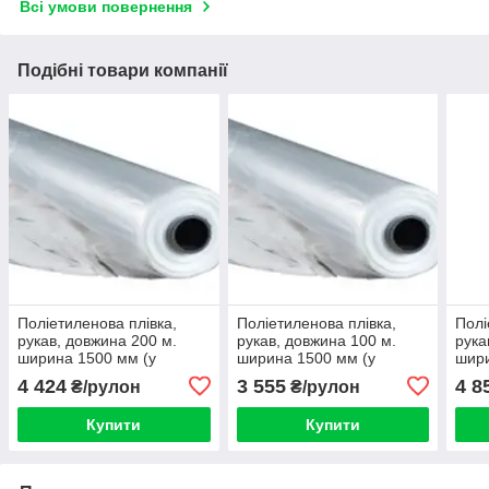
Всі умови повернення
Подібні товари компанії
Поліетиленова плівка,
Поліетиленова плівка,
Полі
рукав, довжина 200 м.
рукав, довжина 100 м.
рука
ширина 1500 мм (у
ширина 1500 мм (у
шири
розвороті 3000) товщина
розвороті 3000) товщина
розв
4 424
3 555
4 8
₴/рулон
₴/рулон
50 мкм
80 мкм
80 м
Купити
Купити