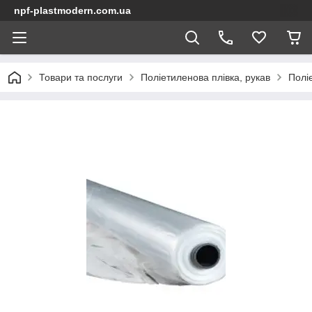
npf-plastmodern.com.ua
Товари та послуги
Поліетиленова плівка, рукав
Полі