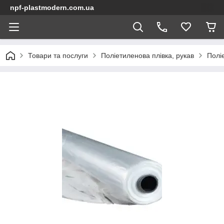
npf-plastmodern.com.ua
Товари та послуги
Поліетиленова плівка, рукав
Полі