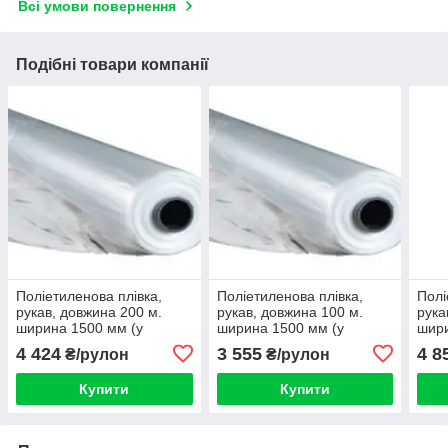
Всі умови повернення
Подібні товари компанії
Поліетиленова плівка,
Поліетиленова плівка,
Полі
рукав, довжина 200 м.
рукав, довжина 100 м.
рука
ширина 1500 мм (у
ширина 1500 мм (у
шири
розвороті 3000) товщина
розвороті 3000) товщина
розв
4 424
3 555
4 8
₴/рулон
₴/рулон
50 мкм
80 мкм
80 м
Купити
Купити