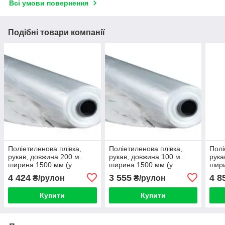
Всі умови повернення
Подібні товари компанії
Поліетиленова плівка,
Поліетиленова плівка,
Полі
рукав, довжина 200 м.
рукав, довжина 100 м.
рука
ширина 1500 мм (у
ширина 1500 мм (у
шири
розвороті 3000) товщина
розвороті 3000) товщина
розв
4 424
3 555
4 8
₴/рулон
₴/рулон
50 мкм
80 мкм
80 м
Купити
Купити