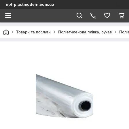
npf-plastmodern.com.ua
Товари та послуги
Поліетиленова плівка, рукав
Полі