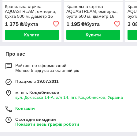
Крапельна стрічка
Крапельна стрічка
Крап
AQUASTREAM, емітерна,
AQUASTREAM, емітерна,
AQU
бухта 500 м, діаметр 16
бухта 500 м, діаметр 16
бухт
мм, товщина 6 mil, крок
мм, товщина 6 mil, крок
мм, 
1 375
1 195
3 0
₴/бухта
₴/бухта
емітерів 15 см
емітерів 30 см
еміт
Купити
Купити
Про нас
Рейтинг не сформований
Менше 5 відгуків за останній рік
Працює з 19.07.2011
м. пгт. Коцюбинское
вул. Доківська 14-А, а/я 14, пгт. Коцюбинское, Україна
Контакти
Сьогодні вихідний
Показати весь графік роботи