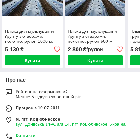
Плівка для мульчування
Плівка для мульчування
Плів
ґрунту з отворами,
ґрунту з отворами,
ґрун
полотно, рулон 1000 м,
полотно, рулон 500 м,
поло
ширина 1000 м, товщина
ширина 1000 м, товщина
шири
5 130
2 800
5 8
₴
₴/рулон
30 мкм термін
30 мкм термін
30 м
експлуатації 24 міс
експлуатації 24 міс
експ
Купити
Купити
Про нас
Рейтинг не сформований
Менше 5 відгуків за останній рік
Працює з 19.07.2011
м. пгт. Коцюбинское
вул. Доківська 14-А, а/я 14, пгт. Коцюбинское, Україна
Контакти