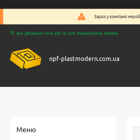
Зараз у компанії неро
вул. Доківська 14-А, а/я 14, пгт. Коцюбинское, Україна
npf-plastmodern.com.ua