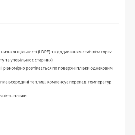
низької щільності (LDPE) та додаванням стабілізаторів:
ету та уповільнює старіння)
 і рівномірно розтікається по поверхні плівки однаковим
пла всередині теплиці, компенсує перепад температур
чність плівки