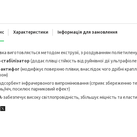
ис
Характеристики
Інформація для замовлення
вка виготовляється методом екструзії, з роздуванням поліетилену 
-стабілізатор
(додає плівці стійкість від руйнівної дії ультрафіол
-антифог
(модифікує поверхню плівки, внаслідок чого дрібні краплі
ром)
адсорбент інфрачервоного випромінювання (сприяє збереженню те
ь/ніч, посилює парниковий ефект)
A
-забезпечує високу світлопровідність, збільшує міцність та еласти