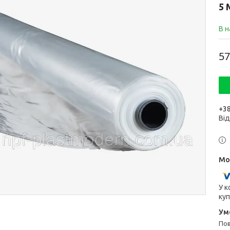
5
В н
57
+38
Ві
У к
куп
п