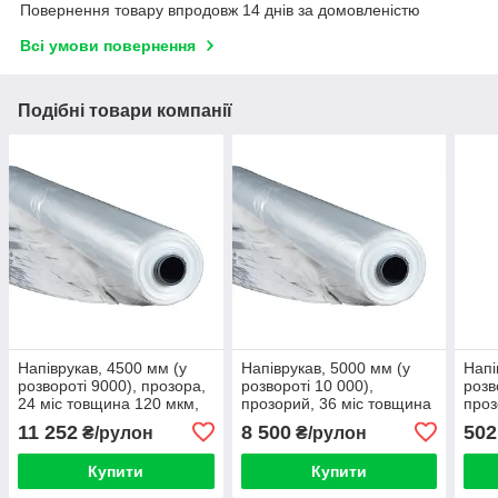
Повернення товару впродовж 14 днів за домовленістю
Всі умови повернення
Подібні товари компанії
Напіврукав, 4500 мм (у
Напіврукав, 5000 мм (у
Напі
розвороті 9000), прозора,
розвороті 10 000),
розв
24 міс товщина 120 мкм,
прозорий, 36 міс товщина
проз
рулон 50 м/пог,
150 мкм, рулон 25 м/пог,
150 
11 252
8 500
502
₴/рулон
₴/рулон
виробництво Туреччини
виробництво Туреччини
виро
Купити
Купити