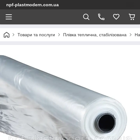
npf-plastmodern.com.ua
Товари та послуги
Плівка теплична, стабілізована
На