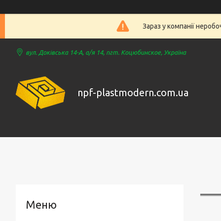
Зараз у компанії нероб
вул. Доківська 14-А, а/я 14, пгт. Коцюбинское, Україна
npf-plastmodern.com.ua