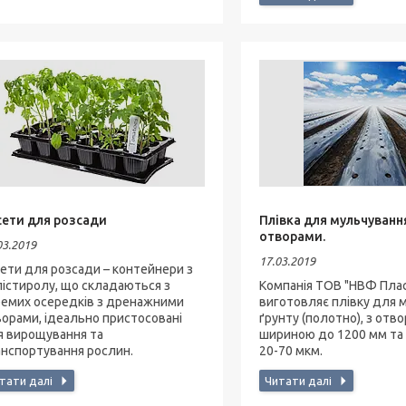
сети для розсади
Плівка для мульчування
отворами.
03.2019
17.03.2019
ети для розсади – контейнери з
істиролу, що складаються з
Компанія ТОВ "НВФ Пла
ремих осередків з дренажними
виготовляє плівку для 
орами, ідеально пристосовані
ґрунту (полотно), з отв
я вирощування та
шириною до 1200 мм т
анспортування рослин.
20-70 мкм.