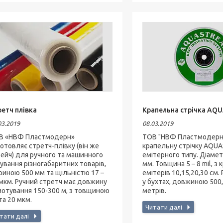
ретч плівка
Крапельна стрічка A
03.2019
08.03.2019
В «НВФ Пластмодерн»
ТОВ "НВФ Пластмодерн
отовляє стретч-плівку (він же
крапельну стрічку AQU
ейч) для ручного та машинного
емітерного типу. Діамет
ування різногабаритних товарів,
мм. Товщина 5 – 8 mil, з
иною 500 мм та щільністю 17 –
емітерів 10,15,20,30 см.
мкм. Ручний стретч має довжину
у бухтах, довжиною 500,
отування 150-300 м, з товщиною
метрів.
та 20 мкм.