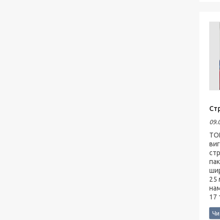
Ст
09.
ТО
виг
стр
пак
шир
25 
нам
17 