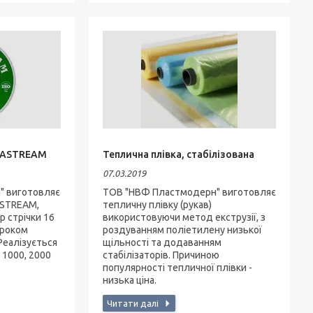
QUASTREAM
Теплична плівка, стабілізована
07.03.2019
" виготовляє
ТОВ "НВФ Пластмодерн" виготовляє
ASTREAM,
тепличну плівку (рукав)
р стрічки 16
використовуючи метод екструзії, з
 кроком
роздуванням поліетилену низької
 Реалізується
щільності та додаванням
 1000, 2000
стабілізаторів. Причиною
популярності тепличної плівки -
низька ціна.