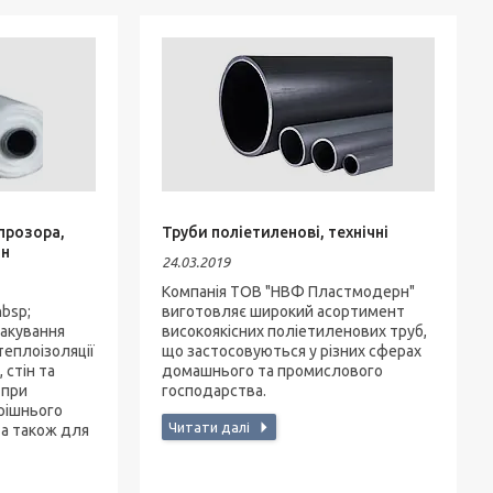
 прозора,
Труби поліетиленові, технічні
он
24.03.2019
Компанія ТОВ "НВФ Пластмодерн"
bsp;
виготовляє широкий асортимент
пакування
високоякісних поліетиленових труб,
теплоізоляції
що застосовуються у різних сферах
, стін та
домашнього та промислового
 при
господарства.
трішнього
 а також для