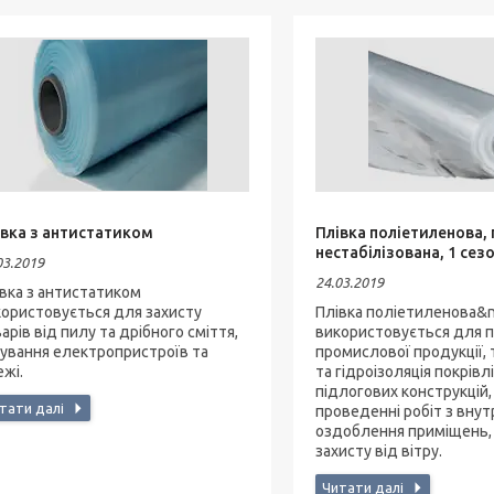
івка з антистатиком
Плівка поліетиленова,
нестабілізована, 1 сез
03.2019
24.03.2019
вка з антистатиком
ористовується для захисту
Плівка поліетиленова&n
арів від пилу та дрібного сміття,
використовується для 
ування електропристроїв та
промислової продукції, 
жі.
та гідроізоляція покрівлі
підлогових конструкцій,
проведенні робіт з вну
оздоблення приміщень,
захисту від вітру.