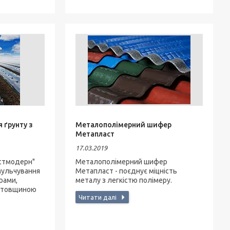
 ґрунту з
Металополімерний шифер
Метапласт
17.03.2019
стмодерн"
Металополімерний шифер
мульчування
Метапласт - поєднує міцність
орами,
металу з легкістю полімеру.
а товщиною