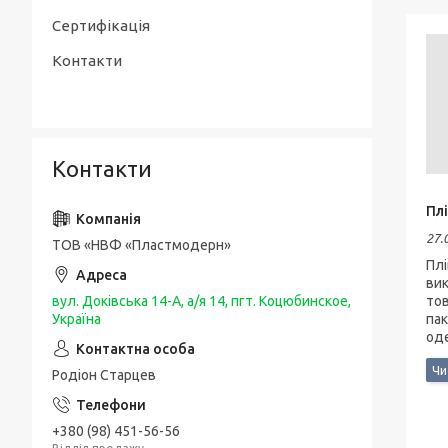
Сертифікація
Контакти
Контакти
Пл
27.
ТОВ «НВФ «Пластмодерн»
Плі
вик
вул. Доківська 14-А, а/я 14, пгт. Коцюбинское,
тов
Україна
пак
оде
Родіон Старцев
+380 (98) 451-56-56